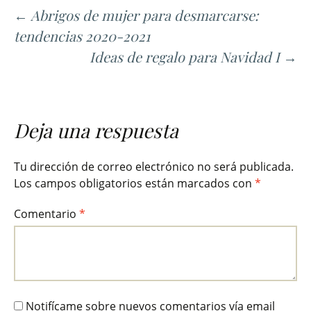
Ir
←
Abrigos de mujer para desmarcarse:
a
tendencias 2020-2021
la
Ideas de regalo para Navidad I
→
entrada
Deja una respuesta
Tu dirección de correo electrónico no será publicada.
Los campos obligatorios están marcados con
*
Comentario
*
Notifícame sobre nuevos comentarios vía email