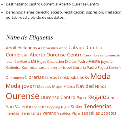
Destinatario: Centro Comercial Aberto Ourense Centro
Derechos: Tienes derecho acceso, rectificación, supresión, limitación,
portabilidad y olvido de sus datos.
Nube de Etiquetas
Centro
Calzado
#noitedetendas
4 Elementos
Anna
Comercial Aberto Ourense Centro
Ceremonias
Comercio
Día del Padre
Fiesta
joyería
local
Confitería Mil Hojas
Decoración
Komodamoda
Librería Nobel
Librería Padre Feijoo
Kathedra
Librería
Moda
Librerías
Looks
Libros
Lookbook
Queixumes
Moda joven
Navidad
Niños
Mujer
Modelos
Música
Ourense
Regalos
Ourense Centro
Papá
ropa
Tendencias
San Valentin
Sniker
Shopping Night
Serie B
Verano
Zapatos
Tiendas
TrendTantra
zapatillas
Vestidos
Viajar