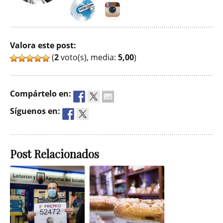
http://www.alexcarausan.com
https://www.instagram.c
Valora este post:
(
2
voto(s), media:
5,00
)
Compártelo en:
Síguenos en:
Post Relacionados