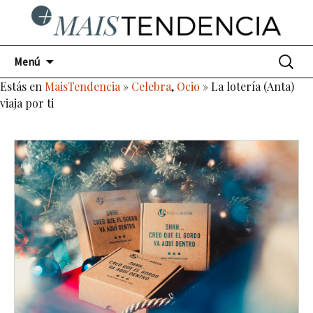
Ir
Buscar:
Menú
al
Estás en
MaisTendencia
»
Celebra
,
Ocio
» La lotería (Anta)
contenido
viaja por ti