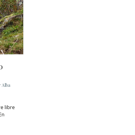
o
r Alba
e libre
En