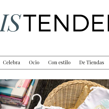
a y tendencias en Ourense
ncia
Celebra
Ocio
Con estilo
De Tiendas