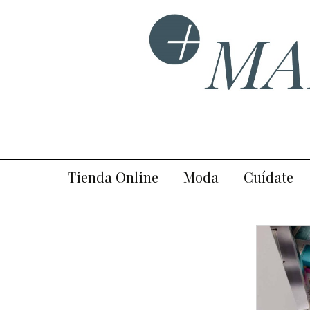
Blog plurisectorial de mod
MaisTende
Ir
Tienda Online
Moda
Cuídate
al
contenido