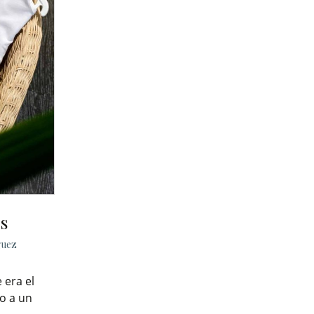
s
guez
 era el
io a un