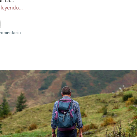
l. La…
 leyendo…
 comentario