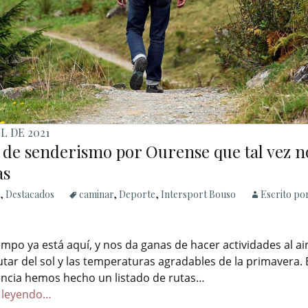
IL DE 2021
s de senderismo por Ourense que tal vez n
as
,
Destacados
caminar
,
Deporte
,
Intersport Bouso
Escrito po
empo ya está aquí, y nos da ganas de hacer actividades al air
utar del sol y las temperaturas agradables de la primavera. 
ncia hemos hecho un listado de rutas…
 leyendo…