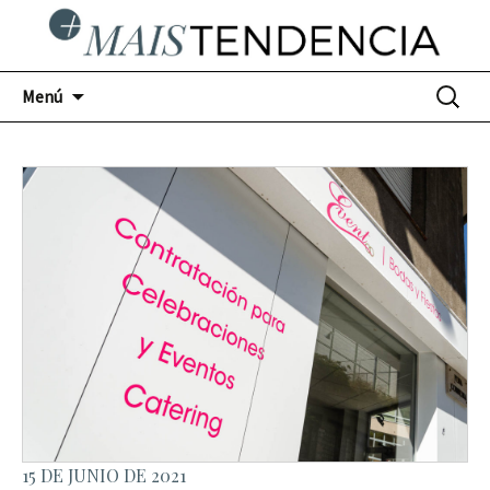
Blog plurisectorial de moda y
Ir
Buscar:
MaisTendencia
Menú
al
tendencias en Ourense
contenido
15 DE JUNIO DE 2021