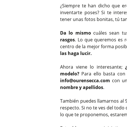
¿Siempre te han dicho que ere
inventarte poses? Si te inte
tener unas fotos bonitas, tú t
Da lo mismo
cuáles sean tu
rasgos
. Lo que queremos es r
centro de la mejor forma posib
las haga lucir.
Ahora viene lo interesante;
modelo?
Para ello basta con 
info@ourensecca.com
con u
nombre y apellidos
.
También puedes llamarnos al 98
respecto. Si no te ves del tod
lo que te proponemos, estarem