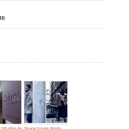
33
)
i 100 años de
Sloane Square: Moda