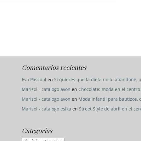
Comentarios recientes
Eva Pascual
en
Si quieres que la dieta no te abandone, p
Marisol - catalogo avon
en
Chocolate: moda en el centr
Marisol - catalogo avon
en
Moda infantil para bautizos,
Marisol - catalogo esika
en
Street Style de abril en el c
Categorías
Categorías