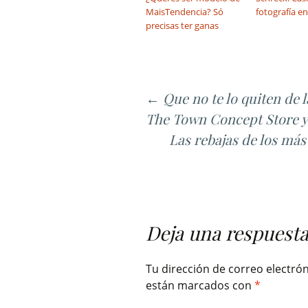
MaisTendencia? Só
fotografía e
precisas ter ganas
Ir
←
Que no te lo quiten de l
a
The Town Concept Store y
la
Las rebajas de los más
entrada
Deja una respuest
Tu dirección de correo electrón
están marcados con
*