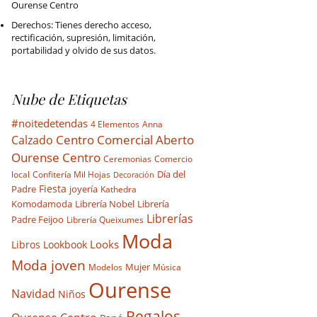
Ourense Centro
Derechos: Tienes derecho acceso,
rectificación, supresión, limitación,
portabilidad y olvido de sus datos.
Nube de Etiquetas
#noitedetendas
4 Elementos
Anna
Centro Comercial Aberto
Calzado
Ourense Centro
Ceremonias
Comercio
Día del
local
Confitería Mil Hojas
Decoración
Padre
Fiesta
joyería
Kathedra
Komodamoda
Librería Nobel
Librería
Librerías
Padre Feijoo
Librería Queixumes
Moda
Looks
Libros
Lookbook
Moda joven
Mujer
Modelos
Música
Ourense
Navidad
Niños
Regalos