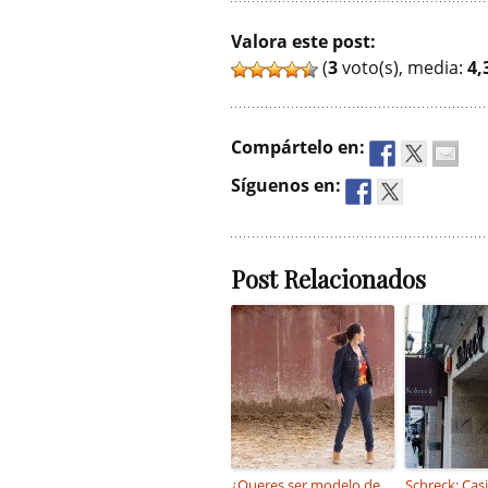
Valora este post:
(
3
voto(s), media:
4,
Compártelo en:
Síguenos en:
Post Relacionados
¿Queres ser modelo de
Schreck: Cas