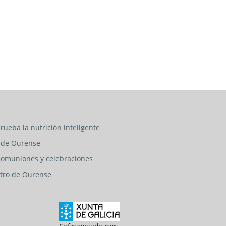
rueba la nutrición inteligente
o de Ourense
 comuniones y celebraciones
entro de Ourense