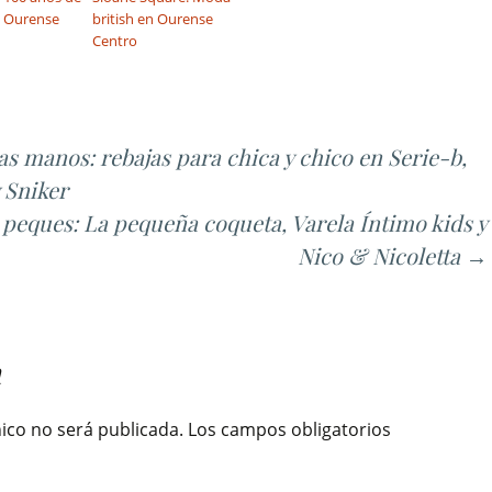
n Ourense
british en Ourense
Centro
as manos: rebajas para chica y chico en Serie-b,
 Sniker
 peques: La pequeña coqueta, Varela Íntimo kids y
Nico & Nicoletta
→
a
ico no será publicada.
Los campos obligatorios