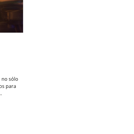
 no sólo
os para
…