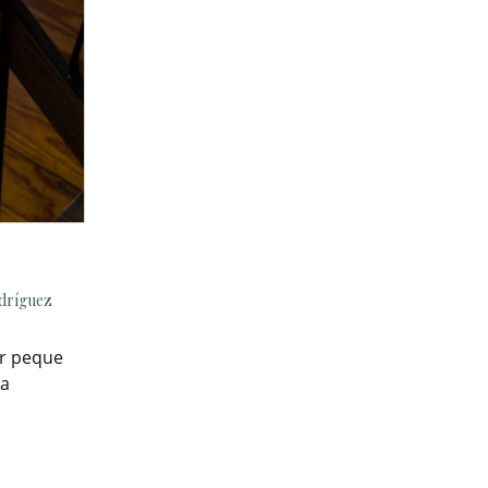
odríguez
er peque
la