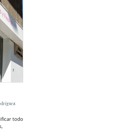
odríguez
ificar todo
s,