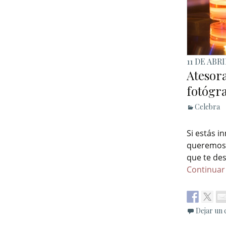
11 DE ABRI
Atesor
fotógr
Celebra
Si estás i
queremos 
que te de
Continuar
Dejar un