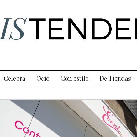
a y tendencias en Ourense
ncia
Celebra
Ocio
Con estilo
De Tiendas