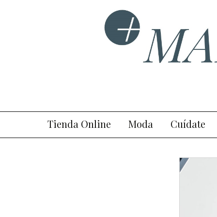
Blog plurisectorial de mod
MaisTende
Ir
Tienda Online
Moda
Cuídate
al
contenido