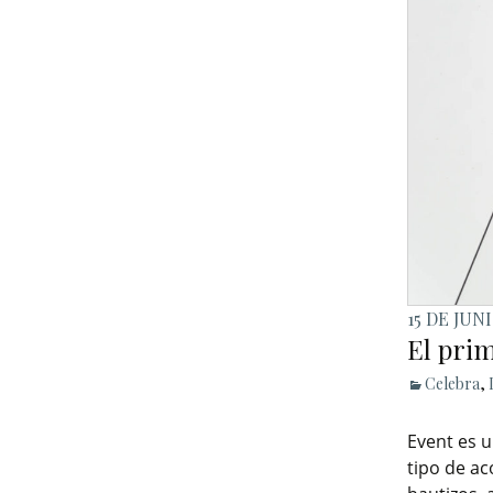
15 DE JUN
El pri
Celebra
,
Event es u
tipo de ac