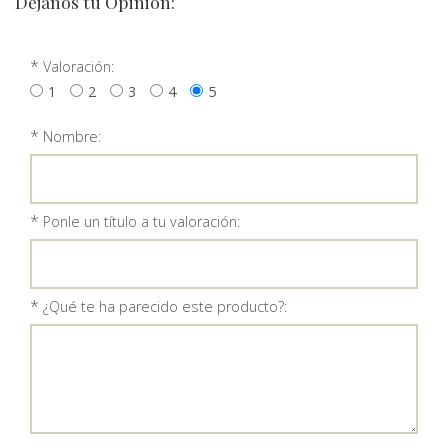
Déjanos tu Opinión:
*
Valoración:
1
2
3
4
5
*
Nombre:
*
Ponle un título a tu valoración:
*
¿Qué te ha parecido este producto?: