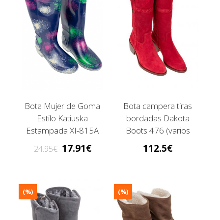
Bota Mujer de Goma
Bota campera tiras
Estilo Katiuska
bordadas Dakota
Estampada XI-815A
Boots 476 (varios
colores)
17.91
112.5
24.95
(%)
(%)