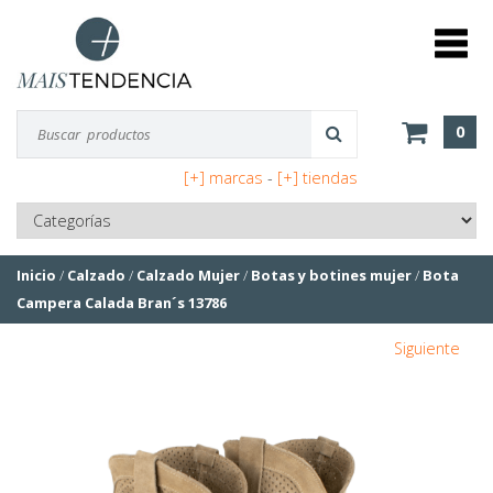
0
[+] marcas
-
[+] tiendas
Inicio
/
Calzado
/
Calzado Mujer
/
Botas y botines mujer
/
Bota
Campera Calada Bran´s 13786
Siguiente