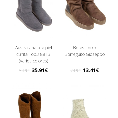
Australiana alta piel
Botas Forro
cuñita Top3 8813
Borreguito Gioseppo
(varios colores)
35.91
13.41
54.9
74.9