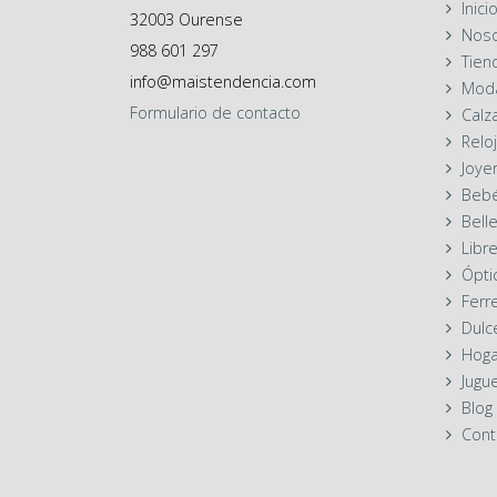
Inici
32003
Ourense
Noso
988 601 297
Tien
info@maistendencia.com
Mod
Formulario
de contacto
Calz
Reloj
Joyer
Beb
Bell
Libre
Ópti
Ferr
Dulc
Hoga
Jugu
Blog
Cont