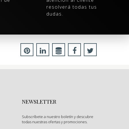
n de
atención al cliente
resolverá todas tus
dudas.
NEWSLETTER
Subscríbete a nuestro boletín y descubre
todas nuestras ofertas y promociones.