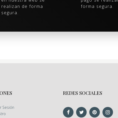
en nuestra web se
pago se realiza
realizan de forma
forma segura.
segura.
ONES
REDES SOCIALES
ar Sesión
stro