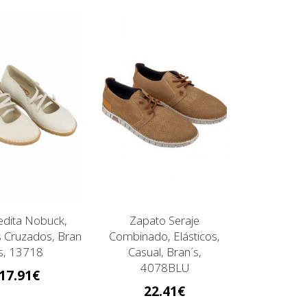
dita Nobuck,
Zapato Seraje
s Cruzados, Bran
Combinado, Elásticos,
´s, 13718
Casual, Bran´s,
4078BLU
17.91
22.41