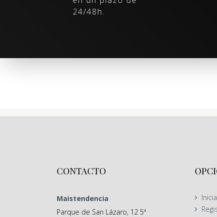
en un plazo de
24/48h.
CONTACTO
OPCI
Inici
Maistendencia
Regi
Parque de San Lázaro, 12 5ª