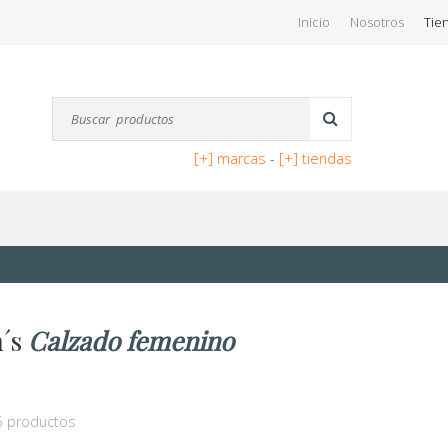
Inicio
Nosotros
Tie
[+] marcas
-
[+] tiendas
n´s
Calzado femenino
5 productos