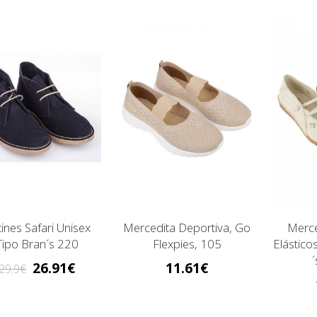
ines Safari Unisex
Mercedita Deportiva, Go
Merce
Tipo Bran´s 220
Flexpies, 105
Elástico
26.91
11.61
29.9