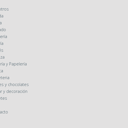
o
tros
da
a
ado
ería
ía
és
eza
ría y Papelería
ca
eteria
es y chocolates
r y decoración
etes
acto