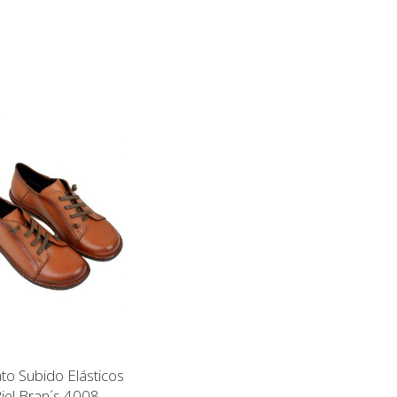
to Subido Elásticos
iel Bran´s 4008