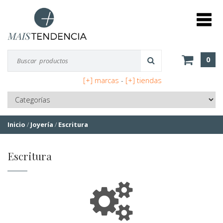
0
[+] marcas
-
[+] tiendas
Inicio
/
Joyería
/
Escritura
Escritura