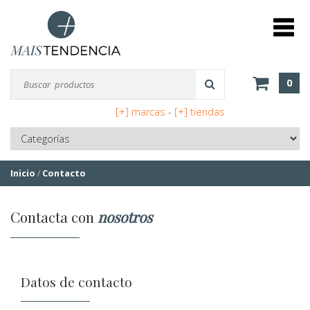
0
[+] marcas
-
[+] tiendas
Inicio
/
Contacto
Contacta con
nosotros
Datos
de contacto