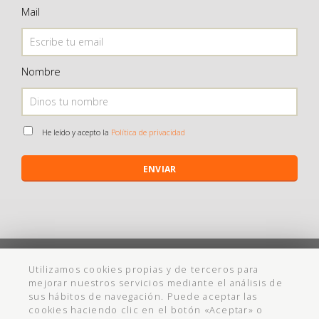
Mail
Nombre
He leído y acepto la
Política de privacidad
ENVIAR
©
Maistendencia
todos los derechos reservados
Utilizamos cookies propias y de terceros para
mejorar nuestros servicios mediante el análisis de
Política de Privacidad
Aviso Legal
Política de cookies
Ayuda
sus hábitos de navegación. Puede aceptar las
cookies haciendo clic en el botón «Aceptar» o
Condiciones Compra
Cadabullos - Diseño Web