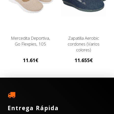
Mercedita Deportiva,
Zapatilla Aerobic
Go Flexpies, 105
cordones (Varios
colores)
11.61
11.655
Entrega Rápida