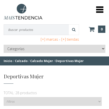
0
[+] marcas
-
[+] tiendas
Inicio
/
Calzado
/
Calzado Mujer
/
Deportivas Mujer
Deportivas Mujer
TOTAL: 28 productos