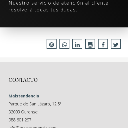
Nuestro servicio de atención al cliente
resolverá todas tus dudas.
CONTACTO
Maistendencia
Parque de San Lázaro, 12 5ª
32003
Ourense
988 601 297
info@maistendencia.com