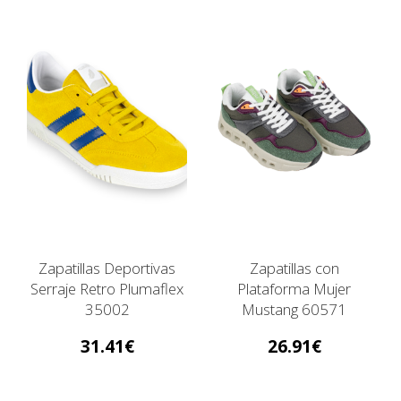
Zapatillas Deportivas
Zapatillas con
Serraje Retro Plumaflex
Plataforma Mujer
35002
Mustang 60571
31.41
26.91