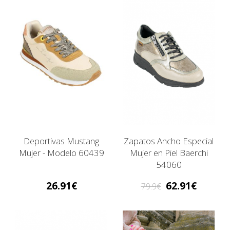
Deportivas Mustang
Zapatos Ancho Especial
Mujer - Modelo 60439
Mujer en Piel Baerchi
54060
26.91
62.91
79.9