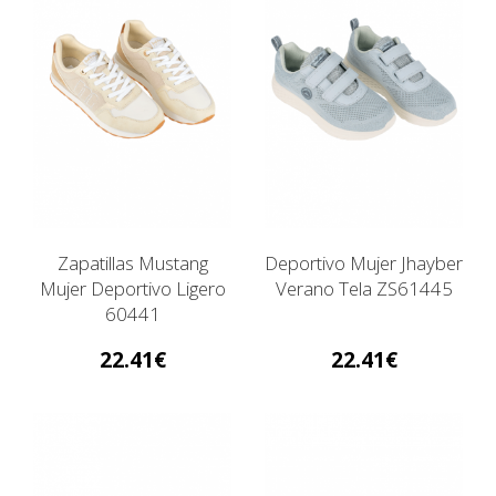
Zapatillas Mustang
Deportivo Mujer Jhayber
Mujer Deportivo Ligero
Verano Tela ZS61445
60441
22.41
22.41