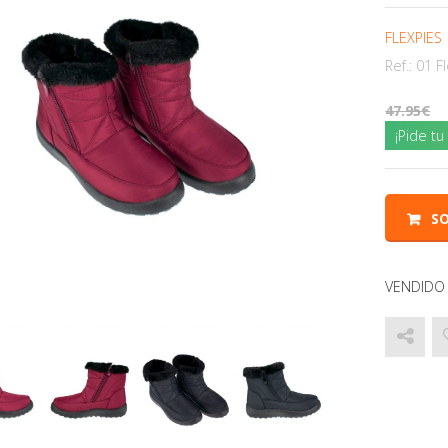
FLEXPIES
Ref.:
01 F
47.95
¡Pide t
SO
VENDIDO