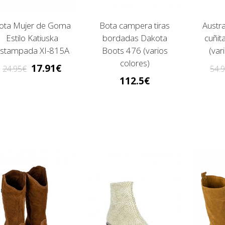
ota Mujer de Goma
Bota campera tiras
Austra
Estilo Katiuska
bordadas Dakota
cuñi
stampada XI-815A
Boots 476 (varios
(var
colores)
17.91
24.95
54.
112.5