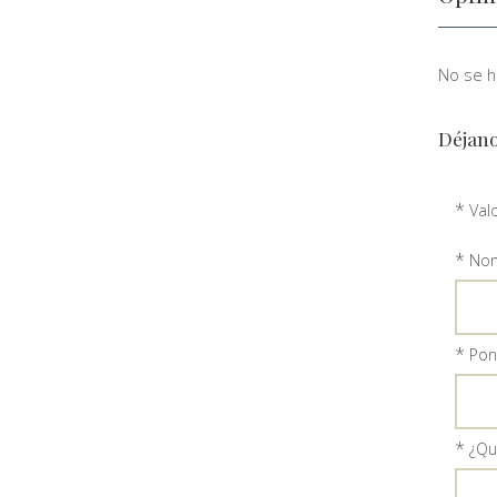
No se ha
Déjano
*
Val
*
Nom
*
Ponl
*
¿Qu