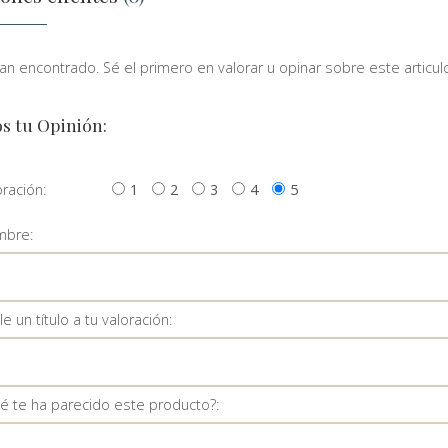
n encontrado. Sé el primero en valorar u opinar sobre este articulo
s tu Opinión:
oración:
1
2
3
4
5
bre:
e un título a tu valoración:
é te ha parecido este producto?: