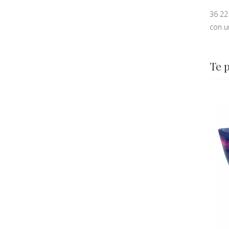
36 22
con u
Te 