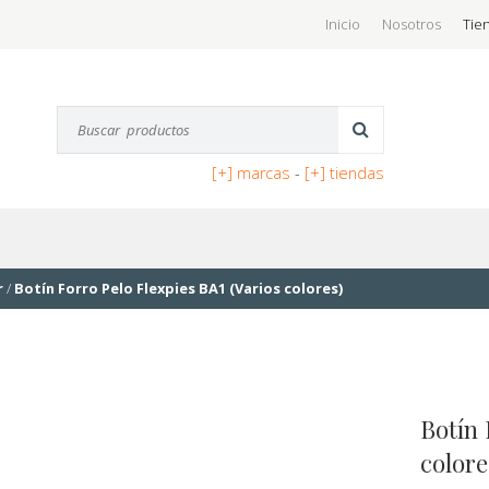
Inicio
Nosotros
Tie
[+] marcas
-
[+] tiendas
r
/
Botín Forro Pelo Flexpies BA1 (Varios colores)
Botín 
colore