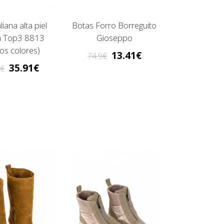
liana alta piel
Botas Forro Borreguito
ta Top3 8813
Gioseppo
ios colores)
13.41
74.9
35.91
9