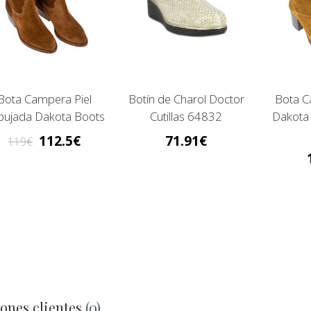
Bota Campera Piel
Botín de Charol Doctor
Bota C
pujada Dakota Boots
Cutillas 64832
Dakota
112.5
71.91
119
ones clientes
(0)