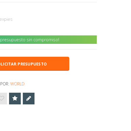
lexpies
u presupuesto sin compromiso!
LICITAR PRESUPUESTO
 POR:
WORLD