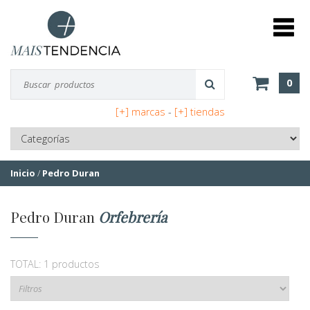
0
[+] marcas
-
[+] tiendas
Inicio
/
Pedro Duran
Pedro Duran
Orfebrería
TOTAL: 1 productos