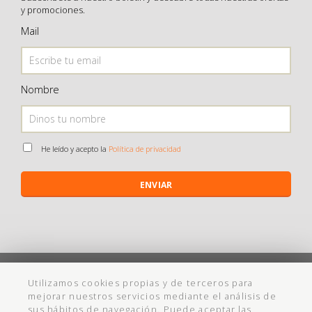
y promociones.
Mail
Nombre
He leído y acepto la
Política de privacidad
ENVIAR
©
Maistendencia
todos los derechos reservados
Utilizamos cookies propias y de terceros para
mejorar nuestros servicios mediante el análisis de
Política de Privacidad
Aviso Legal
Política de cookies
Ayuda
sus hábitos de navegación. Puede aceptar las