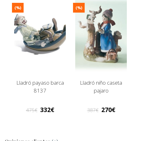
(%)
(%)
Lladró payaso barca
Lladró niño caseta
8137
pajaro
332
270
475
387