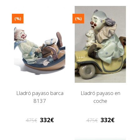
(%)
(%)
Lladró payaso barca
Lladró payaso en
8137
coche
332
332
475
475