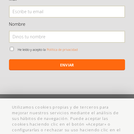
Nombre
He leído y acepto la
Política de privacidad
ENVIAR
©
Maistendencia
todos los derechos reservados
Utilizamos cookies propias y de terceros para
mejorar nuestros servicios mediante el análisis de
Política de Privacidad
Aviso Legal
Política de cookies
Ayuda
sus hábitos de navegación. Puede aceptar las
cookies haciendo clic en el botón «Aceptar» o
Condiciones Compra
Cadabullos - Diseño Web
configurarlas o rechazar su uso haciendo clic en el