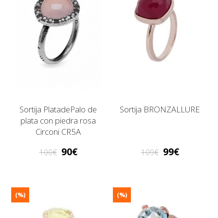
Sortija PlatadePalo de
Sortija BRONZALLURE
plata con piedra rosa
Circoni CR5A
90
99
100
109
(%)
(%)