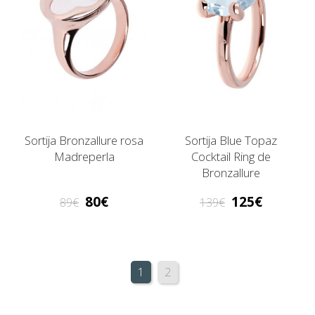
Sortija Bronzallure rosa
Sortija Blue Topaz
Madreperla
Cocktail Ring de
Bronzallure
80
125
89
139
1
2