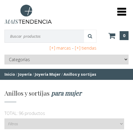
0
[+] marcas
-
[+] tiendas
Inicio
/
Joyería
/
Joyería Mujer
/
Anillos y sortijas
Anillos y sortijas
para mujer
TOTAL: 96 productos