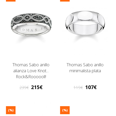
Thomas Sabo anillo
Thomas Sabo anillo
alianza Love Knot...
minimalista plata
Rock&Roooooll!
215
107
239
119
(%)
(%)