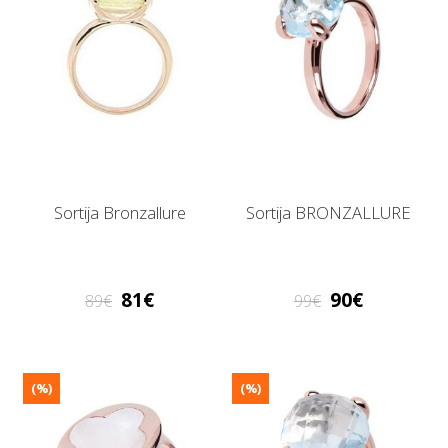
Sortija Bronzallure
Sortija BRONZALLURE
81
90
89
99
(%)
(%)