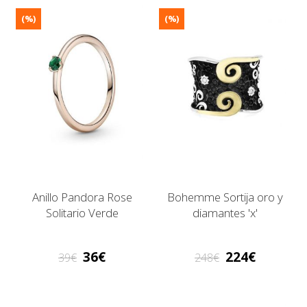
(%)
(%)
Anillo Pandora Rose
Bohemme Sortija oro y
Solitario Verde
diamantes 'x'
36
224
39
248