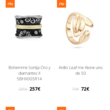
(%)
(%)
Bohemme Sortija Oro y
Anillo Leaf me Alone uno
diamantes X
de 50
5BHX005R14
257
72
285
79