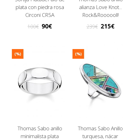
plata con piedra rosa
alianza Love Knot...
Circoni CR5A
Rock&Roooooll!
90
215
100
239
(%)
(%)
Thomas Sabo anillo
Thomas Sabo Anillo
minimalista plata
turquesa, nácar