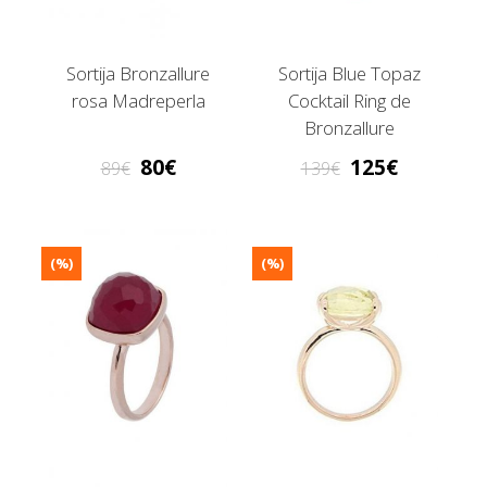
Sortija Bronzallure
Sortija Blue Topaz
rosa Madreperla
Cocktail Ring de
Bronzallure
80
125
89
139
(%)
(%)