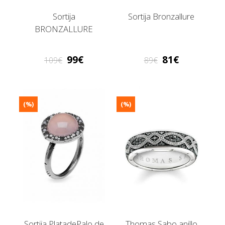
Sortija
Sortija Bronzallure
BRONZALLURE
99
81
109
89
(%)
(%)
Sortija PlatadePalo de
Thomas Sabo anillo