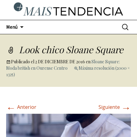
Ir
Buscar:
Menú
al
contenido
Look chico Sloane Square
Publicado el
2 DE DICIEMBRE DE 2016
en
Sloane Square:
Moda british en Ourense Centro
Máxima resolución (2000 ×
1325)
←
→
Anterior
Siguiente