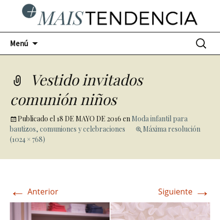
Ir
Buscar:
Menú
al
contenido
Vestido invitados
comunión niños
Publicado el
18 DE MAYO DE 2016
en
Moda infantil para
bautizos, comuniones y celebraciones
Máxima resolución
(1024 × 768)
←
→
Anterior
Siguiente