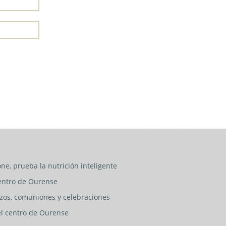
ne, prueba la nutrición inteligente
entro de Ourense
izos, comuniones y celebraciones
 el centro de Ourense