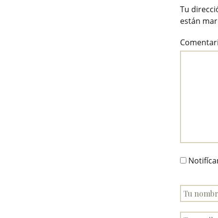
Tu direcci
están ma
Comentar
Notifíc