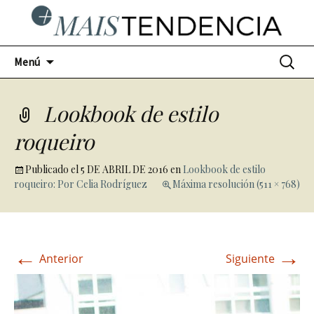
Ir
Buscar:
Menú
al
contenido
Lookbook de estilo
roqueiro
Publicado el
5 DE ABRIL DE 2016
en
Lookbook de estilo
roqueiro: Por Celia Rodríguez
Máxima resolución (511 × 768)
←
→
Anterior
Siguiente