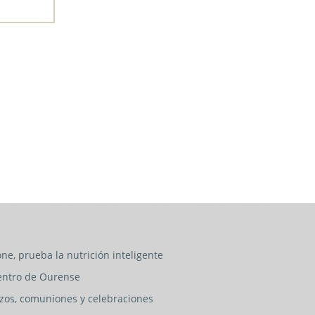
ne, prueba la nutrición inteligente
entro de Ourense
izos, comuniones y celebraciones