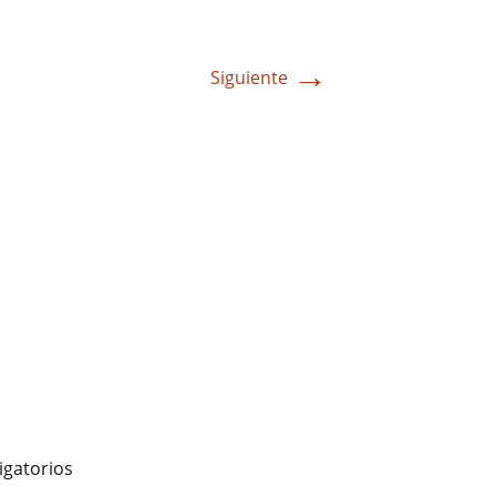
→
Siguiente
igatorios