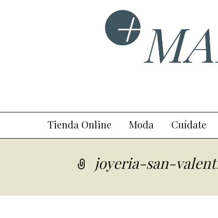
Ir
Tienda Online
Moda
Cuídate
al
contenido
joyeria-san-valent