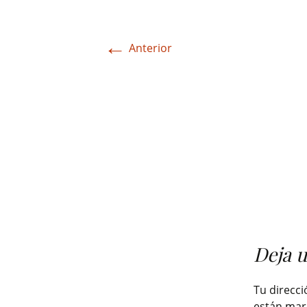
←
Anterior
Deja 
Tu direcci
están ma