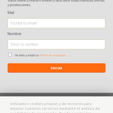
Subscríbete a nuestro boletín y descubre todas nuestras ofertas
y promociones.
Mail
Nombre
He leído y acepto la
Política de privacidad
ENVIAR
©
Maistendencia
todos los derechos reservados
Utilizamos cookies propias y de terceros para
mejorar nuestros servicios mediante el análisis de
Política de Privacidad
Aviso Legal
Política de cookies
Ayuda