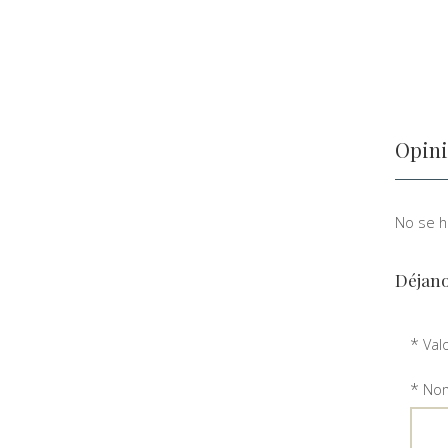
Opini
No se ha
Déjano
*
Val
*
Nom