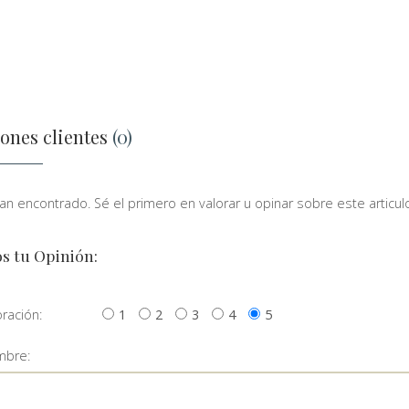
ones clientes
(0)
n encontrado. Sé el primero en valorar u opinar sobre este articulo
s tu Opinión:
oración:
1
2
3
4
5
bre: