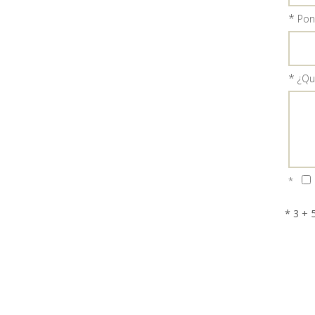
*
Ponl
*
¿Qu
*
* 3 + 