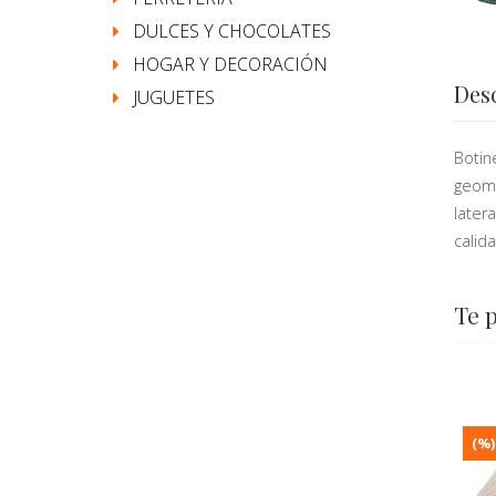
DULCES Y CHOCOLATES
HOGAR Y DECORACIÓN
Des
JUGUETES
Botin
geomé
later
calid
Te 
(%)