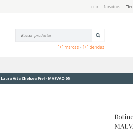
Inicio
Nosotros
Tie
[+] marcas
-
[+] tiendas
 Laura Vita Chelsea Piel - MAEVAO 05
Botine
MAEV