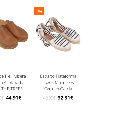
(%)
e Piel Pulsera
Esparto Plataforma
lla Acolchada
Lazos Marineros
 THE TREES
Carmen García
44.91
32.31
5
42.95