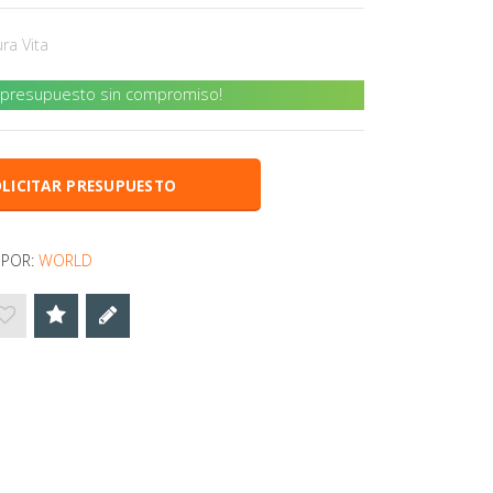
ra Vita
u presupuesto sin compromiso!
LICITAR PRESUPUESTO
 POR:
WORLD