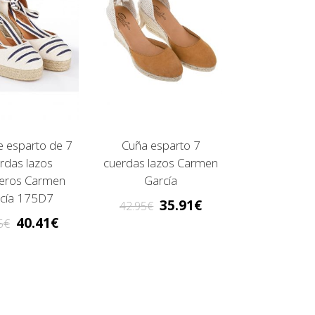
e esparto de 7
Cuña esparto 7
rdas lazos
cuerdas lazos Carmen
eros Carmen
García
cía 175D7
35.91
42.95
40.41
5