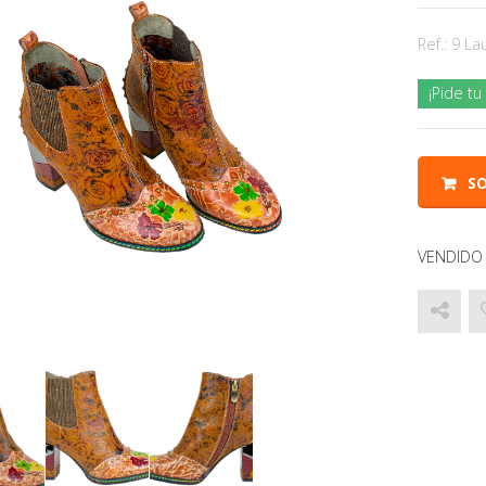
Ref.:
9 Lau
¡Pide t
SO
VENDIDO