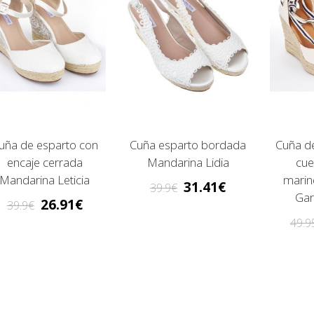
uña de esparto con
Cuña esparto bordada
Cuña d
encaje cerrada
Mandarina Lidia
cue
Mandarina Leticia
marin
31.41
39.9
Gar
26.91
39.9
49.9