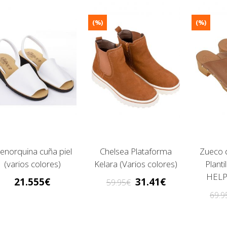
(%)
(%)
enorquina cuña piel
Chelsea Plataforma
Zueco d
(varios colores)
Kelara (Varios colores)
Planti
HELP
21.555
31.41
59.95
69.9