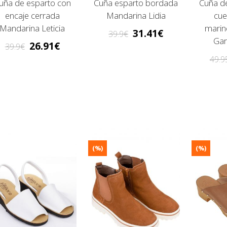
uña de esparto con
Cuña esparto bordada
Cuña d
encaje cerrada
Mandarina Lidia
cue
Mandarina Leticia
marin
31.41
39.9
Gar
26.91
39.9
49.9
(%)
(%)