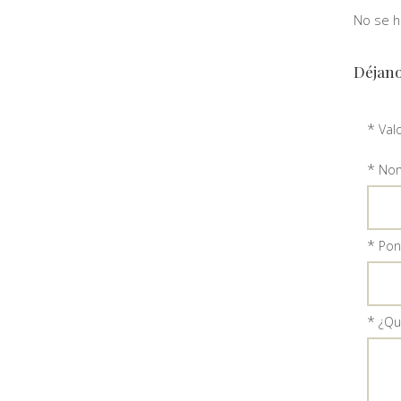
No se ha
Déjano
*
Val
*
Nom
*
Ponl
*
¿Qu