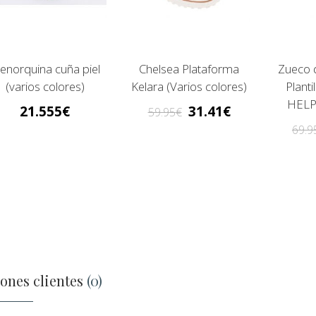
enorquina cuña piel
Chelsea Plataforma
Zueco d
(varios colores)
Kelara (Varios colores)
Planti
HELP
21.555
31.41
59.95
69.9
ones clientes
(0)