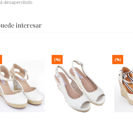
á desapercibido.
puede interesar
(%)
(%)