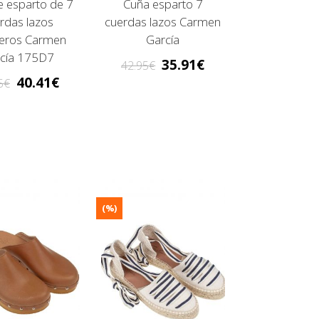
e esparto de 7
Cuña esparto 7
rdas lazos
cuerdas lazos Carmen
eros Carmen
García
cía 175D7
35.91
42.95
40.41
5
(%)