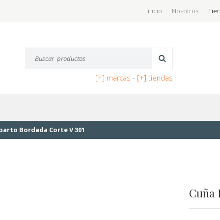
Inicio
Nosotros
Tie
[+] marcas
-
[+] tiendas
parto Bordada Corte V 301
Cuña 