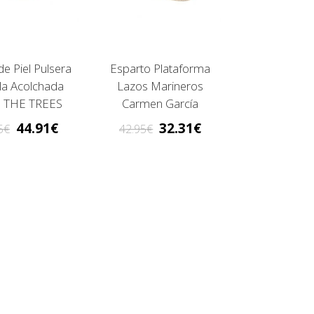
e Piel Pulsera
Esparto Plataforma
lla Acolchada
Lazos Marineros
 THE TREES
Carmen García
44.91
32.31
5
42.95