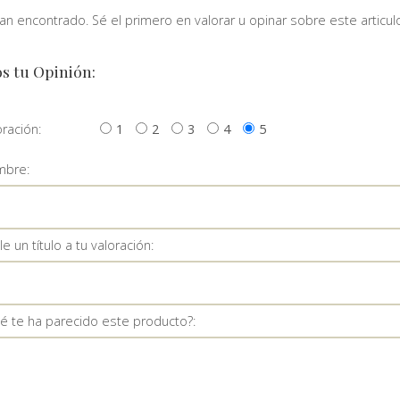
n encontrado. Sé el primero en valorar u opinar sobre este articulo
s tu Opinión:
oración:
1
2
3
4
5
bre:
e un título a tu valoración:
é te ha parecido este producto?: