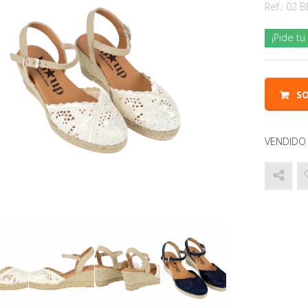
Ref.:
02 B
¡Pide t
SO
VENDIDO