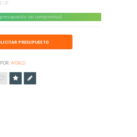
B UP
u presupuesto sin compromiso!
LICITAR PRESUPUESTO
 POR:
WORLD