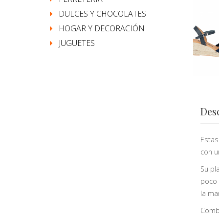
DULCES Y CHOCOLATES
HOGAR Y DECORACIÓN
JUGUETES
Des
Estas
con u
Su pl
poco 
la ma
Combí