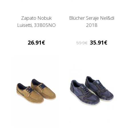
Zapato Nobuk
Blücher Seraje Nel&di
Luisetti, 33805NO
2018
26.91
35.91
59.9