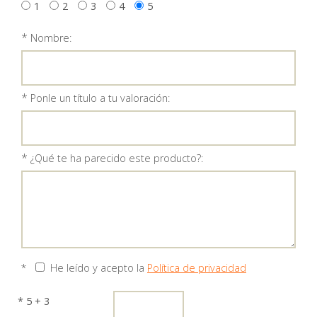
1
2
3
4
5
*
Nombre:
*
Ponle un título a tu valoración:
*
¿Qué te ha parecido este producto?:
*
He leído y acepto la
Política de privacidad
* 5 + 3