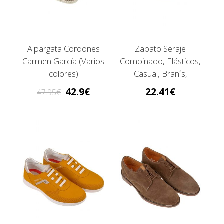
Alpargata Cordones
Zapato Seraje
Carmen García (Varios
Combinado, Elásticos,
colores)
Casual, Bran´s,
4078BLU
42.9
22.41
47.95