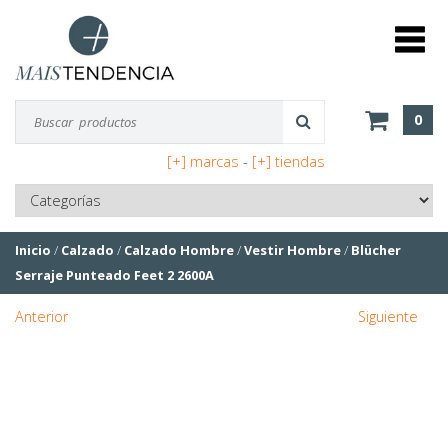
0
[+] marcas
-
[+] tiendas
Inicio
/
Calzado
/
Calzado Hombre
/
Vestir Hombre
/
Blücher
Serraje Punteado Feet 2 2600A
Anterior
Siguiente