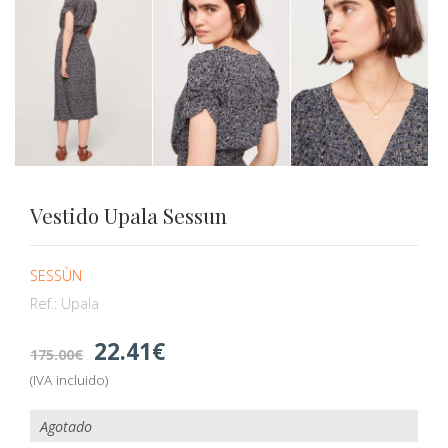
Vestido Upala Sessun
SESSÙN
Ref.:
Upala
22.41
175.00
(IVA incluido)
Agotado