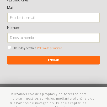
y promociones.
Mail
Nombre
He leído y acepto la
Política de privacidad
ENVIAR
©
Maistendencia
todos los derechos reservados
Utilizamos cookies propias y de terceros para
mejorar nuestros servicios mediante el análisis de
Política de Privacidad
Aviso Legal
Política de cookies
Ayuda
sus hábitos de navegación. Puede aceptar las