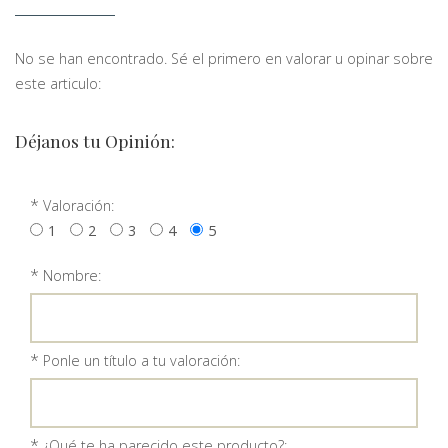
No se han encontrado. Sé el primero en valorar u opinar sobre
este articulo:
Déjanos tu Opinión:
*
Valoración:
1
2
3
4
5
*
Nombre:
*
Ponle un título a tu valoración:
*
¿Qué te ha parecido este producto?: