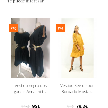
Te puede interesar
(%)
(%)
Vestido negro dos
Vestido See-u-soon
garzas Anna milittia
Bordado Mostaza
95
79.2
145
99