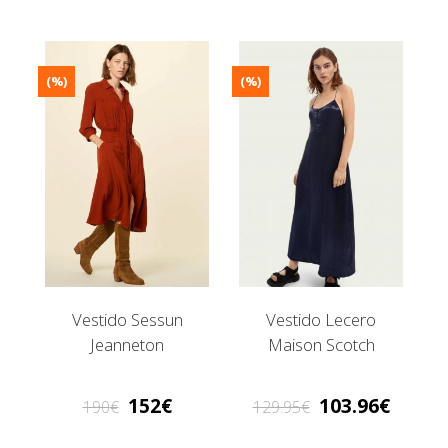
(%)
(%)
Vestido Sessun
Vestido Lecero
Jeanneton
Maison Scotch
152
103.96
190
129.95