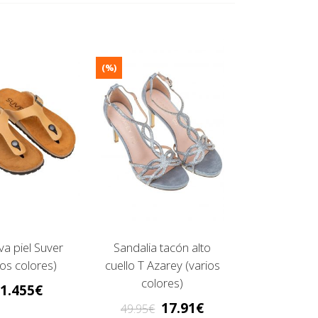
(%)
va piel Suver
Sandalia tacón alto
ios colores)
cuello T Azarey (varios
colores)
1.455
17.91
49.95