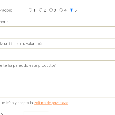
oración:
1
2
3
4
5
bre:
e un título a tu valoración:
é te ha parecido este producto?:
He leído y acepto la
Política de privacidad
10