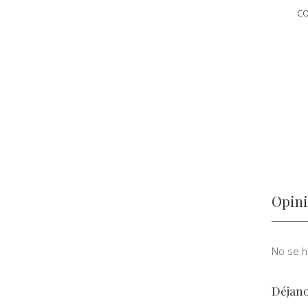
co
Opini
No se ha
Déjano