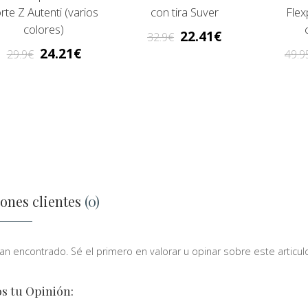
rte Z Autenti (varios
con tira Suver
Flex
colores)
22.41
32.9
24.21
29.9
49.9
ones clientes
(0)
n encontrado. Sé el primero en valorar u opinar sobre este articulo
s tu Opinión: