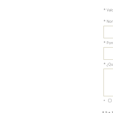
*
Val
*
Nom
*
Ponl
*
¿Qu
*
* 5 + 