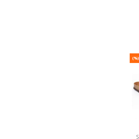
(%)
S