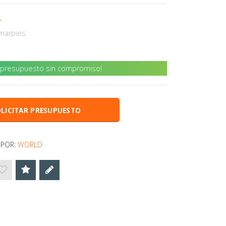
S
marpies
u presupuesto sin compromiso!
LICITAR PRESUPUESTO
 POR:
WORLD