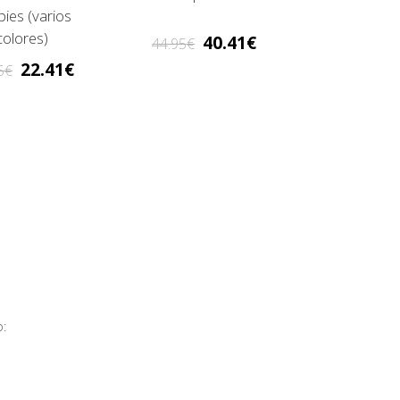
pies (varios
colores)
40.41
44.95
22.41
5
: