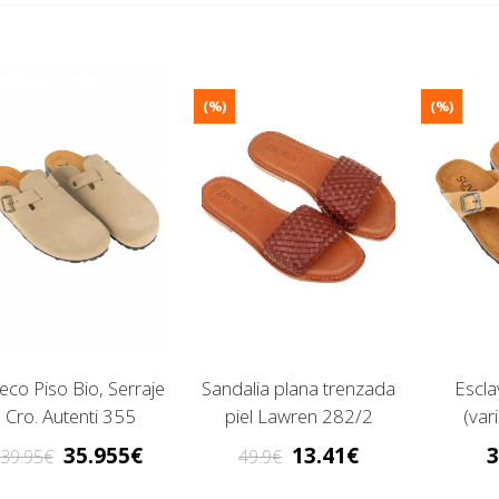
(%)
(%)
eco Piso Bio, Serraje
Sandalia plana trenzada
Escla
Cro. Autenti 355
piel Lawren 282/2
(var
35.955
13.41
3
39.95
49.9