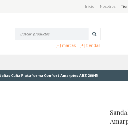
Inicio
Nosotros
Tie
[+] marcas
-
[+] tiendas
dalias Cuña Plataforma Confort Amarpies ABZ 26645
Sanda
Amarp