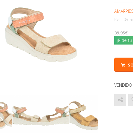
AMARPIE
Ref.:
03 a
39.95
¡Pide t
SO
VENDIDO