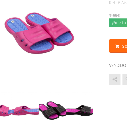
Ref.:
6 Air
7.95
¡Pide t
SO
VENDIDO