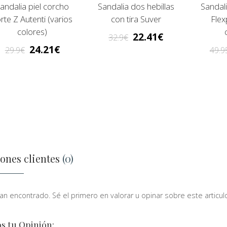
andalia piel corcho
Sandalia dos hebillas
Sandali
rte Z Autenti (varios
con tira Suver
Flex
colores)
22.41
32.9
24.21
29.9
49.9
ones clientes
(0)
n encontrado. Sé el primero en valorar u opinar sobre este articulo
s tu Opinión: