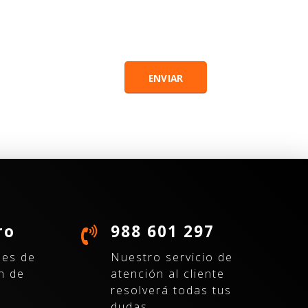
ro
988 601 297
nes de
Nuestro servicio de
n de
atención al cliente
resolverá todas tus
dudas.