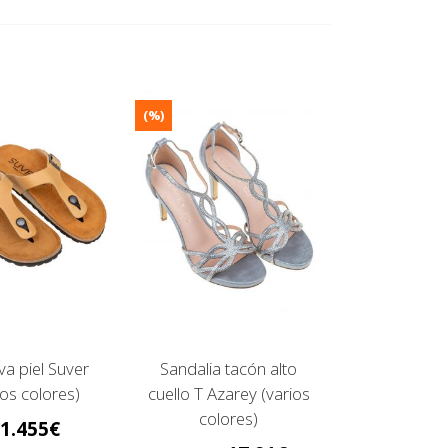
(%)
va piel Suver
Sandalia tacón alto
ios colores)
cuello T Azarey (varios
colores)
1.455