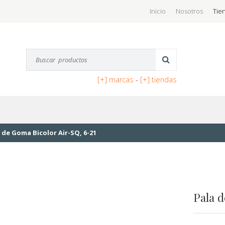
Inicio
Nosotros
Tie
[+] marcas
-
[+] tiendas
 de Goma Bicolor Air-SQ, 6-21
Pala d