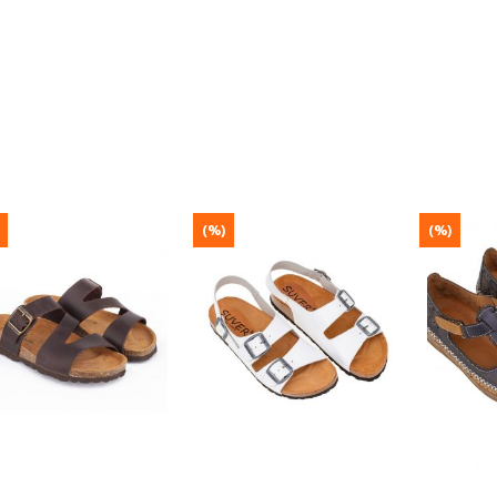
(%)
(%)