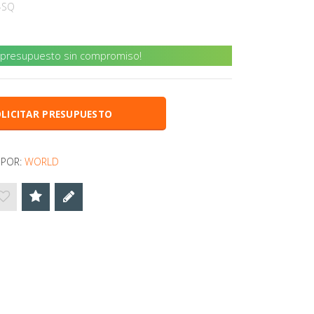
-SQ
u presupuesto sin compromiso!
LICITAR PRESUPUESTO
 POR:
WORLD