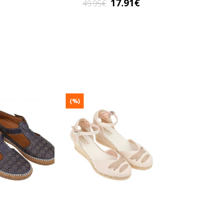
17.91
49.95
(%)