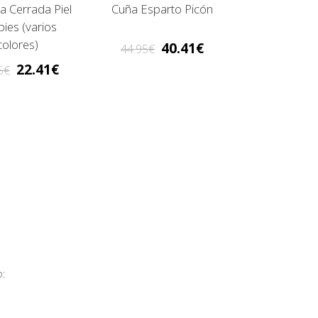
a Cerrada Piel
Cuña Esparto Picón
pies (varios
colores)
40.41
44.95
22.41
5
: