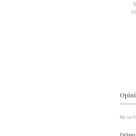
S
co
Opini
No se ha
Déjano