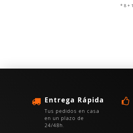
* 8 + 
Entrega Rápida
Tus pedidos en casa
en un plazo de
24/48h.