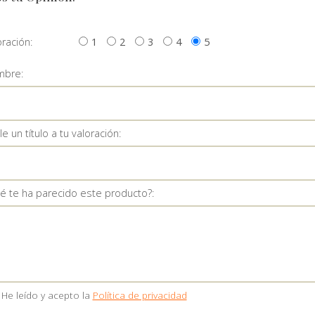
oración:
1
2
3
4
5
bre:
e un título a tu valoración:
é te ha parecido este producto?:
He leído y acepto la
Política de privacidad