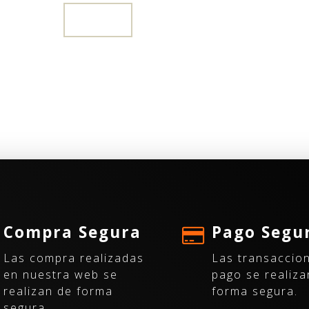
1
Compra Segura
Pago Segu
Las compra realizadas
Las transaccio
en nuestra web se
pago se realiza
realizan de forma
forma segura.
segura.