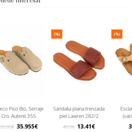
(%)
(%)
eco Piso Bio, Serraje
Sandalia plana trenzada
Escla
Cro. Autenti 355
piel Lawren 282/2
(var
35.955
13.41
3
39.95
49.9