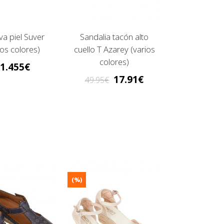
va piel Suver
Sandalia tacón alto
ios colores)
cuello T Azarey (varios
colores)
1.455
17.91
49.95
(%)