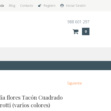
nda
Blog
Contacto
Registro
Iniciar Sesión
988 601 297
0
Siguiente
lia flores Tacón Cuadrado
otti (varios colores)