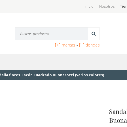
Inicio
Nosotros
Tie
[+] marcas
-
[+] tiendas
alia flores Tacón Cuadrado Buonarotti (varios colores)
Sanda
Buonar