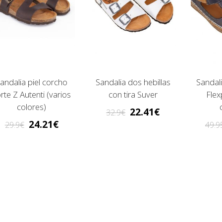
andalia piel corcho
Sandalia dos hebillas
Sandali
rte Z Autenti (varios
con tira Suver
Flex
colores)
22.41
32.9
24.21
29.9
49.9