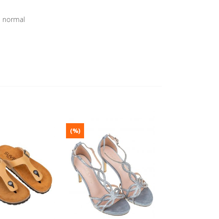
a normal
(%)