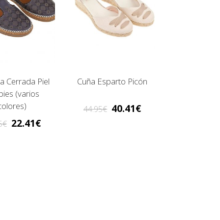
a Cerrada Piel
Cuña Esparto Picón
pies (varios
colores)
40.41
44.95
22.41
5