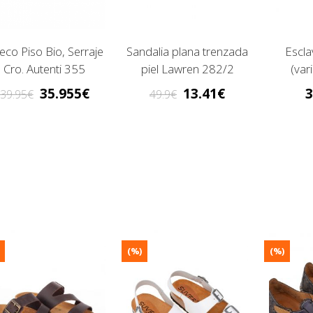
eco Piso Bio, Serraje
Sandalia plana trenzada
Escla
Cro. Autenti 355
piel Lawren 282/2
(var
35.955
13.41
3
39.95
49.9
(%)
(%)