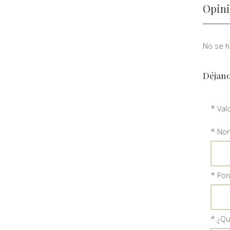
Opini
No se ha
Déjano
*
Val
*
Nom
*
Ponl
*
¿Qu