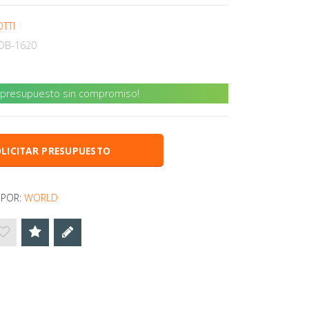
TTI
DB-1620
u presupuesto sin compromiso!
LICITAR PRESUPUESTO
 POR:
WORLD