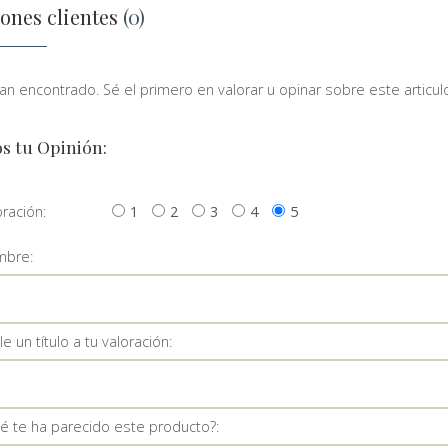
ones clientes
(0)
n encontrado. Sé el primero en valorar u opinar sobre este articulo
s tu Opinión:
oración:
1
2
3
4
5
bre:
e un título a tu valoración:
é te ha parecido este producto?: