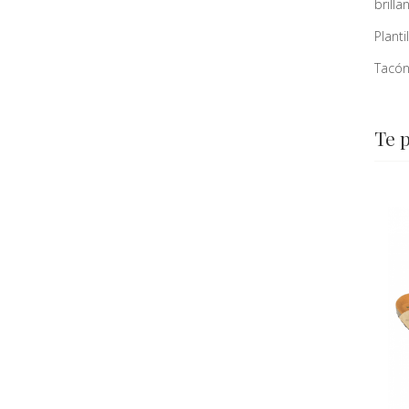
brilla
Plant
Tacón
Te 