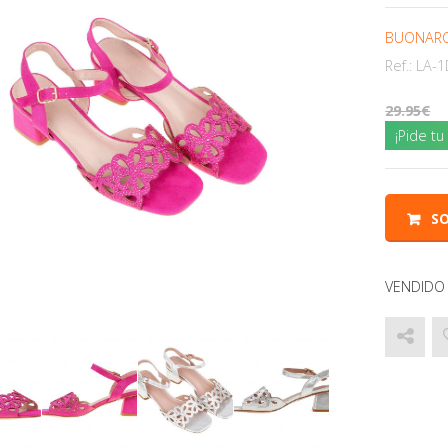
BUONARO
Ref.:
LA-1
29.95
¡Pide t
SO
VENDIDO