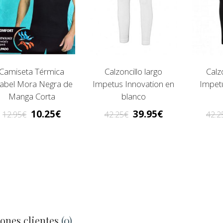
Camiseta Térmica
Calzoncillo largo
Calz
abel Mora Negra de
Impetus Innovation en
Impet
Manga Corta
blanco
10.25
39.95
12.95
42.25
42.2
ones clientes
(0)