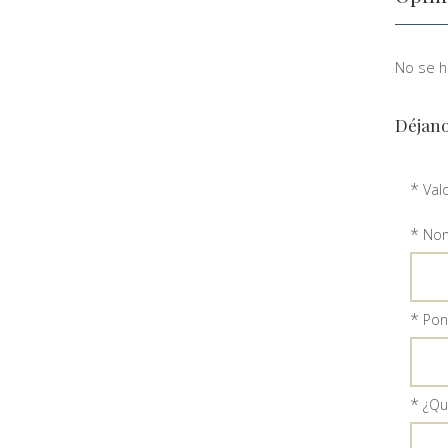
No se ha
Déjano
*
Val
*
Nom
*
Ponl
*
¿Qu