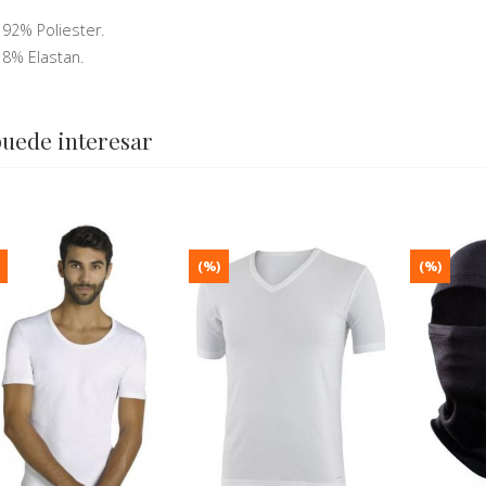
92% Poliester.
8% Elastan.
puede interesar
(%)
(%)