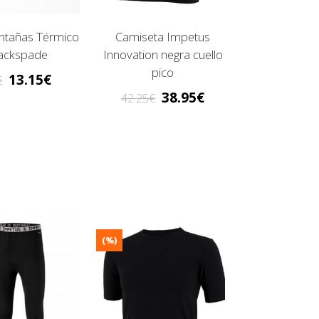
tañas Térmico
Camiseta Impetus
ackspade
Innovation negra cuello
pico
13.15
38.95
42.25
(%)