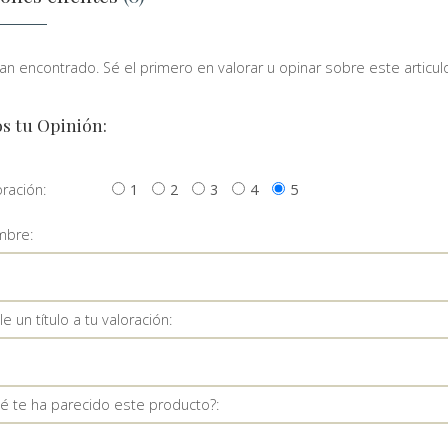
n encontrado. Sé el primero en valorar u opinar sobre este articulo
s tu Opinión:
oración:
1
2
3
4
5
bre:
e un título a tu valoración:
é te ha parecido este producto?: