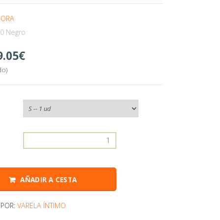
MORA
0 Negro
9.05
do)
:
AÑADIR A CESTA
 POR:
VARELA ÍNTIMO