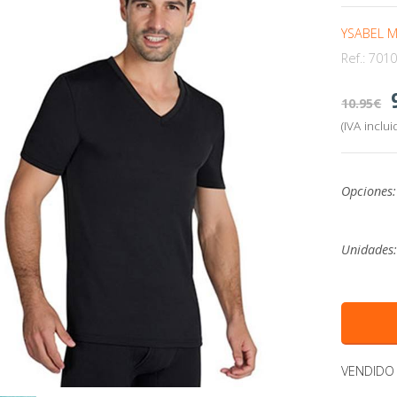
YSABEL 
Ref.:
7010
10.95
(IVA inclui
Opciones:
Unidades
VENDIDO