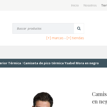
Inicio
Nosotros
Tie
[+] marcas
-
[+] tiendas
erior Térmica
/
Camiseta de pico térmica Ysabel Mora en negro
Camis
en ne