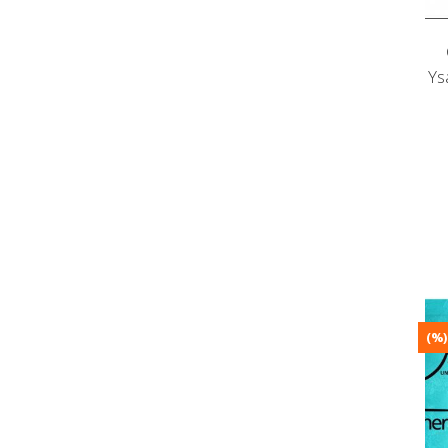
Ys
(%)