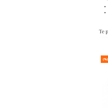
Te 
(%)