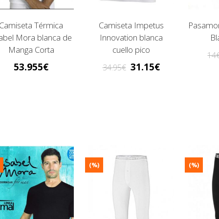
Camiseta Térmica
Camiseta Impetus
Pasamon
abel Mora blanca de
Innovation blanca
Bl
Manga Corta
cuello pico
14
53.955
31.15
34.95
(%)
(%)