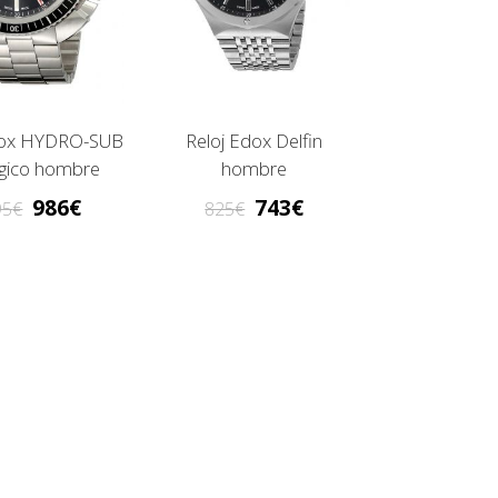
dox HYDRO-SUB
Reloj Edox Delfin
gico hombre
hombre
986
743
95
825