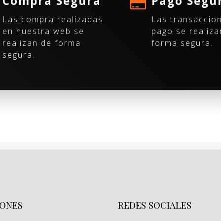
Compra Segura
Pago Segu
Las compra realizadas
Las transaccio
en nuestra web se
pago se realiza
realizan de forma
forma segura.
segura.
ONES
REDES SOCIALES