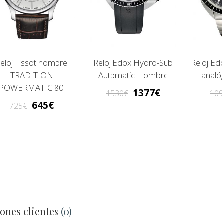
eloj Tissot hombre
Reloj Edox Hydro-Sub
Reloj E
TRADITION
Automatic Hombre
analó
POWERMATIC 80
1377
1530
10
645
725
ones clientes
(0)