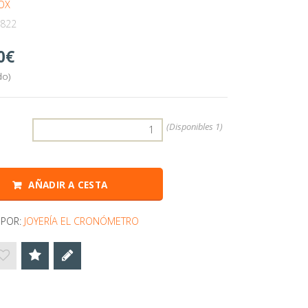
OX
822
0
do)
:
(Disponibles
1)
AÑADIR A CESTA
 POR:
JOYERÍA EL CRONÓMETRO