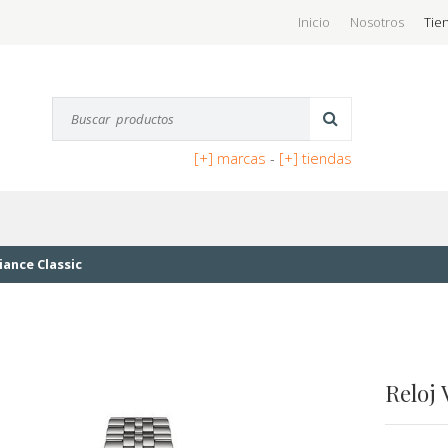
Inicio
Nosotros
Tie
[+] marcas
-
[+] tiendas
liance Classic
Reloj 