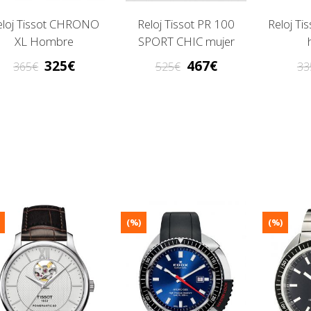
eloj Tissot CHRONO
Reloj Tissot PR 100
Reloj T
XL Hombre
SPORT CHIC mujer
325
467
365
525
33
(%)
(%)