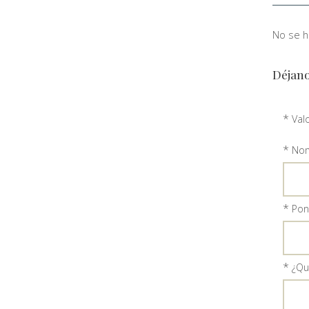
No se ha
Déjano
*
Val
*
Nom
*
Ponl
*
¿Qu