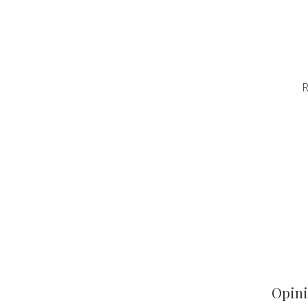
R
Opini