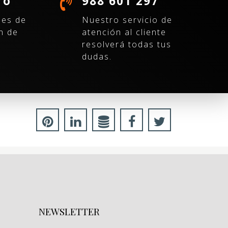
ro
988 601 297
nes de
Nuestro servicio de
n de
atención al cliente
resolverá todas tus
dudas.
NEWSLETTER