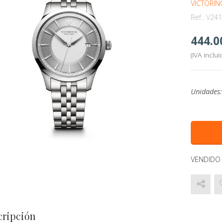
VICTORIN
Ref.:
V241
444.0
(IVA inclui
Unidades
VENDIDO
cripción