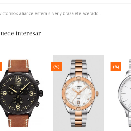
victorinox alliance esfera silver y brazalete acerado .
puede interesar
(%)
(%)