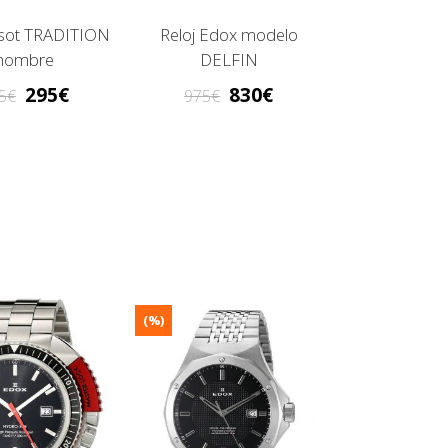
issot TRADITION
Reloj Edox modelo
hombre
DELFIN
295
830
5
975
(%)