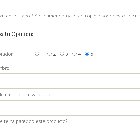
n encontrado. Sé el primero en valorar u opinar sobre este articulo
s tu Opinión:
oración:
1
2
3
4
5
bre:
e un título a tu valoración:
é te ha parecido este producto?: