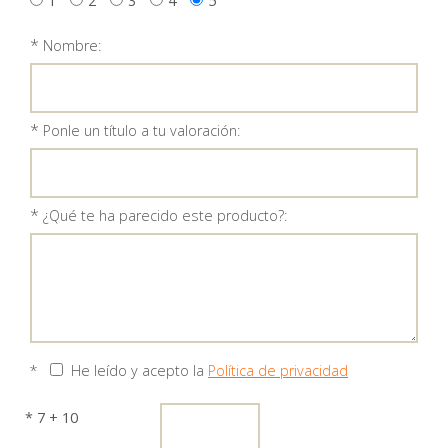
1
2
3
4
5
*
Nombre:
*
Ponle un título a tu valoración:
*
¿Qué te ha parecido este producto?:
*
He leído y acepto la
Política de privacidad
* 7 + 10