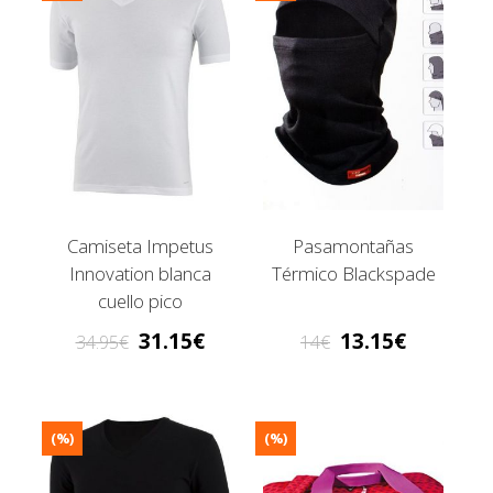
Camiseta Impetus
Pasamontañas
Innovation blanca
Térmico Blackspade
cuello pico
31.15
13.15
34.95
14
(%)
(%)