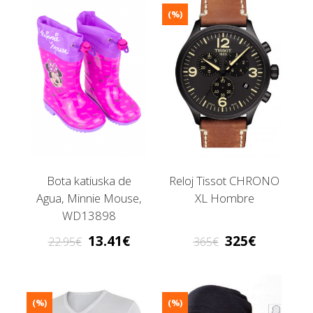
(%)
Bota katiuska de
Reloj Tissot CHRONO
Agua, Minnie Mouse,
XL Hombre
WD13898
13.41
325
22.95
365
(%)
(%)