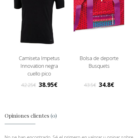
Camiseta Impetus
Bolsa de deporte
Innovation negra
Busquets
cuello pico
38.95
34.8
42.25
43.5
Opiniones clientes
(0)
No se han encontrado. Sé el primero en valorar u opinar sobre