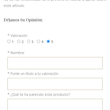
este articulo:
Déjanos tu Opinión:
*
Valoración:
1
2
3
4
5
*
Nombre:
*
Ponle un título a tu valoración:
*
¿Qué te ha parecido este producto?: