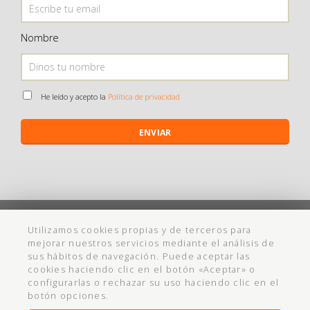
Nombre
He leído y acepto la
Política de privacidad
ENVIAR
©
Maistendencia
todos los derechos reservados
Utilizamos cookies propias y de terceros para
mejorar nuestros servicios mediante el análisis de
Política de Privacidad
Aviso Legal
Política de cookies
Ayuda
sus hábitos de navegación. Puede aceptar las
cookies haciendo clic en el botón «Aceptar» o
Condiciones Compra
Cadabullos - Diseño Web
configurarlas o rechazar su uso haciendo clic en el
botón opciones.