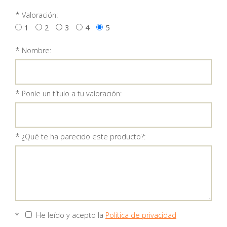
*
Valoración:
1
2
3
4
5
*
Nombre:
*
Ponle un título a tu valoración:
*
¿Qué te ha parecido este producto?:
*
He leído y acepto la
Política de privacidad