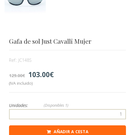
Gafa de sol Just Cavalli Mujer
Ref.:
JC148S
103.00
129.00
(IVA incluido)
Unidades:
(Disponibles
1)
AÑADIR A CESTA