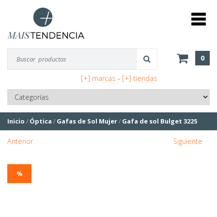
0
[+] marcas
-
[+] tiendas
Inicio
/
Óptica
/
Gafas de Sol Mujer
/
Gafa de sol Bulget 3225
Anterior
Siguiente
%