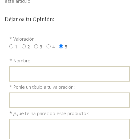
este articulo:
Déjanos tu Opinión:
*
Valoración:
1
2
3
4
5
*
Nombre:
*
Ponle un título a tu valoración:
*
¿Qué te ha parecido este producto?: