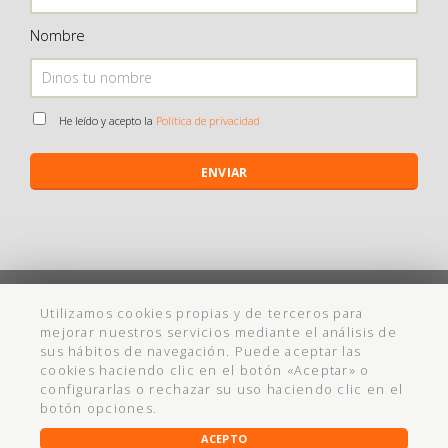
Nombre
He leído y acepto la
Política de privacidad
ENVIAR
©
Maistendencia
todos los derechos reservados
Utilizamos cookies propias y de terceros para
mejorar nuestros servicios mediante el análisis de
Política de Privacidad
Aviso Legal
Política de cookies
Ayuda
sus hábitos de navegación. Puede aceptar las
cookies haciendo clic en el botón «Aceptar» o
Condiciones Compra
Cadabullos - Diseño Web
configurarlas o rechazar su uso haciendo clic en el
botón opciones.
ACEPTO