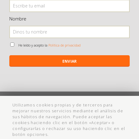
Nombre
He leído y acepto la
Política de privacidad
ENVIAR
©
Maistendencia
todos los derechos reservados
Utilizamos cookies propias y de terceros para
mejorar nuestros servicios mediante el análisis de
Política de Privacidad
Aviso Legal
Política de cookies
Ayuda
sus hábitos de navegación. Puede aceptar las
cookies haciendo clic en el botón «Aceptar» o
Condiciones Compra
Cadabullos - Diseño Web
configurarlas o rechazar su uso haciendo clic en el
botón opciones.