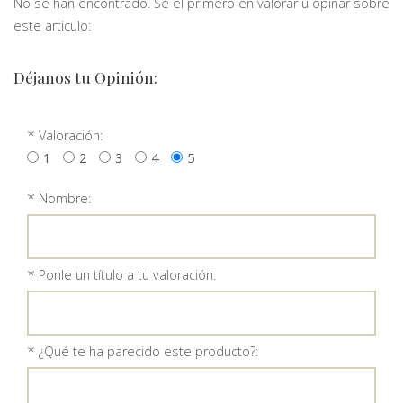
No se han encontrado. Sé el primero en valorar u opinar sobre
este articulo:
Déjanos tu Opinión:
*
Valoración:
1
2
3
4
5
*
Nombre:
*
Ponle un título a tu valoración:
*
¿Qué te ha parecido este producto?: