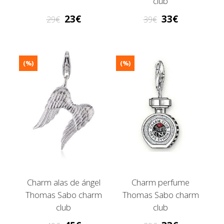
club
23
33
29
39
(%)
(%)
Charm alas de ángel
Charm perfume
Thomas Sabo charm
Thomas Sabo charm
club
club