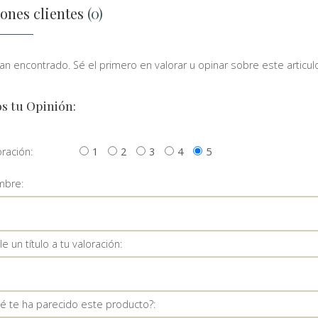
ones clientes
(0)
n encontrado. Sé el primero en valorar u opinar sobre este articulo
s tu Opinión:
oración:
1
2
3
4
5
bre:
e un título a tu valoración:
é te ha parecido este producto?: