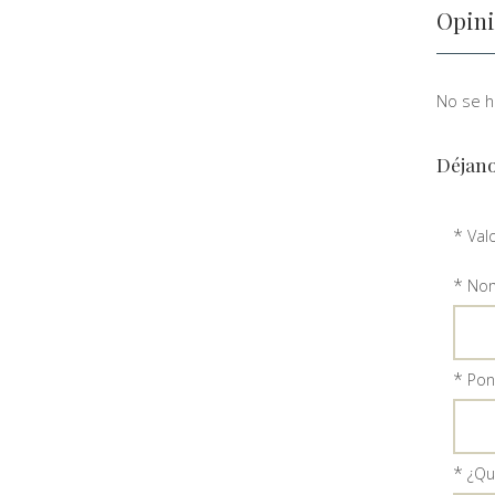
Opini
No se ha
Déjano
*
Val
*
Nom
*
Ponl
*
¿Qu