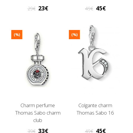
23
45
29
49
(%)
(%)
Charm perfume
Colgante charm
Thomas Sabo charm
Thomas Sabo 16
club
33
45
39
49