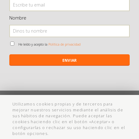
Nombre
He leído y acepto la
Política de privacidad
ENVIAR
©
Maistendencia
todos los derechos reservados
Utilizamos cookies propias y de terceros para
mejorar nuestros servicios mediante el análisis de
Política de Privacidad
Aviso Legal
Política de cookies
Ayuda
sus hábitos de navegación. Puede aceptar las
cookies haciendo clic en el botón «Aceptar» o
Condiciones Compra
Cadabullos - Diseño Web
configurarlas o rechazar su uso haciendo clic en el
botón opciones.