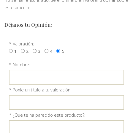
No se han encontrado. Sé el primero en valorar u opinar sobre
este articulo:
Déjanos tu Opinión:
*
Valoración:
1
2
3
4
5
*
Nombre:
*
Ponle un título a tu valoración:
*
¿Qué te ha parecido este producto?: