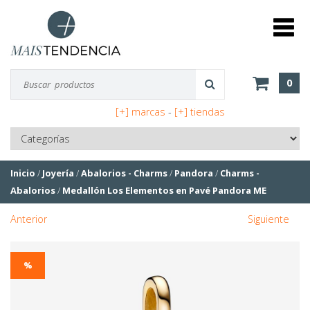
0
[+] marcas
-
[+] tiendas
Inicio
/
Joyería
/
Abalorios - Charms
/
Pandora
/
Charms -
Abalorios
/
Medallón Los Elementos en Pavé Pandora ME
Anterior
Siguiente
%