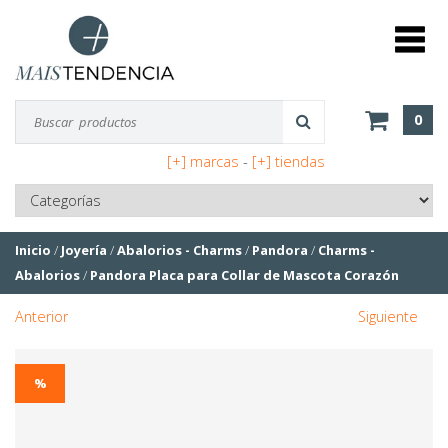
0
[+] marcas
-
[+] tiendas
Inicio
/
Joyería
/
Abalorios - Charms
/
Pandora
/
Charms -
Abalorios
/
Pandora Placa para Collar de Mascota Corazón
Anterior
Siguiente
%