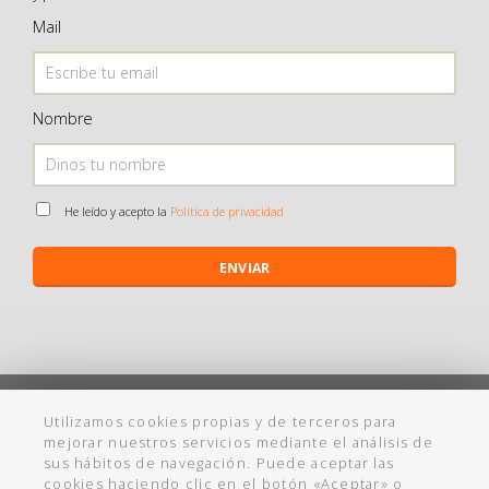
Mail
Nombre
He leído y acepto la
Política de privacidad
ENVIAR
©
Maistendencia
todos los derechos reservados
Utilizamos cookies propias y de terceros para
mejorar nuestros servicios mediante el análisis de
Política de Privacidad
Aviso Legal
Política de cookies
Ayuda
sus hábitos de navegación. Puede aceptar las
cookies haciendo clic en el botón «Aceptar» o
Condiciones Compra
Cadabullos - Diseño Web