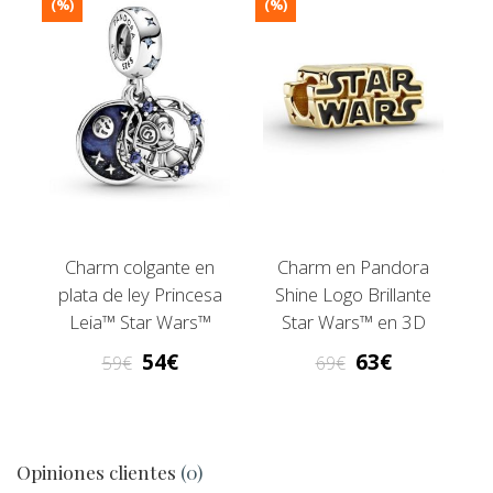
(%)
(%)
Charm colgante en
Charm en Pandora
plata de ley Princesa
Shine Logo Brillante
Leia™ Star Wars™
Star Wars™ en 3D
54
63
59
69
Opiniones clientes
(0)