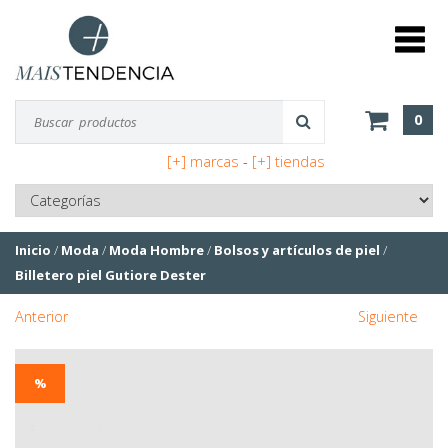
0
[+] marcas
-
[+] tiendas
Inicio
/
Moda
/
Moda Hombre
/
Bolsos y artículos de piel
/
Billetero piel Gutiore Dester
Anterior
Siguiente
%