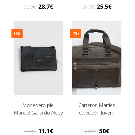
28.7
25.5
35.9
31.9
(%)
(%)
Monedero piel
Carterón Matties
Manuel Gallardo Alcoy
colección Juvenil
11.1
50
13.9
62.9