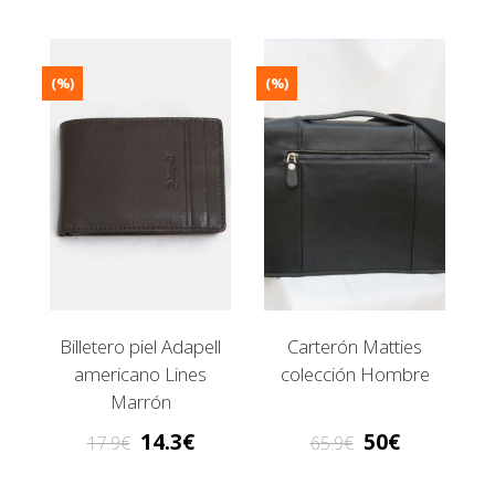
(%)
(%)
Billetero piel Adapell
Carterón Matties
americano Lines
colección Hombre
Marrón
14.3
50
17.9
65.9