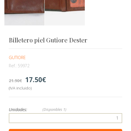
Billetero piel Gutiore Dester
GUTIORE
Ref.:
59972
17.50
21.90
(IVA incluido)
Unidades:
(Disponibles
1)