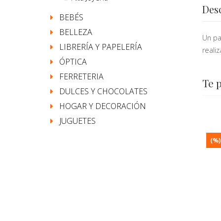
Des
BEBÉS
BELLEZA
Un pa
LIBRERÍA Y PAPELERÍA
reali
ÓPTICA
FERRETERIA
Te 
DULCES Y CHOCOLATES
HOGAR Y DECORACIÓN
JUGUETES
(%)