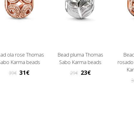
ad ola rose Thomas
Bead pluma Thomas
Bead
Sabo Karma beads
Sabo Karma beads
rosado
Ka
31
23
39
29
3