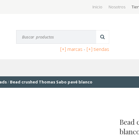
Inicio
Nosotros
Tie
[+] marcas
-
[+] tiendas
ads
/
Bead crushed Thomas Sabo pavé blanco
Bead 
blanc