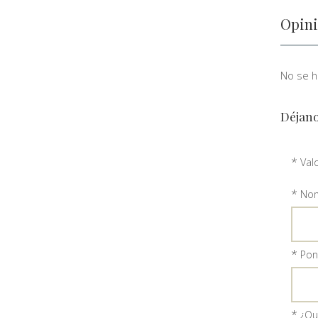
Opini
No se ha
Déjano
*
Val
*
Nom
*
Ponl
*
¿Qu