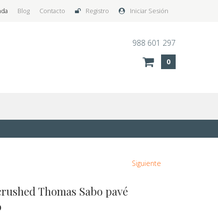
nda
Blog
Contacto
Registro
Iniciar Sesión
988 601 297
0
Siguiente
crushed Thomas Sabo pavé
o