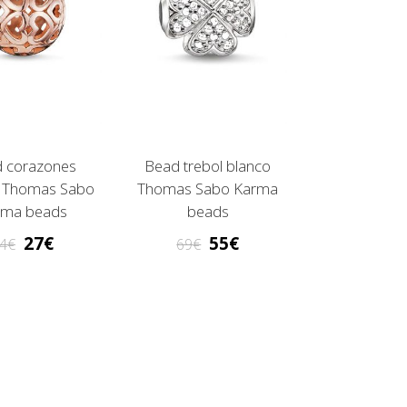
 corazones
Bead trebol blanco
 Thomas Sabo
Thomas Sabo Karma
rma beads
beads
27
55
4
69