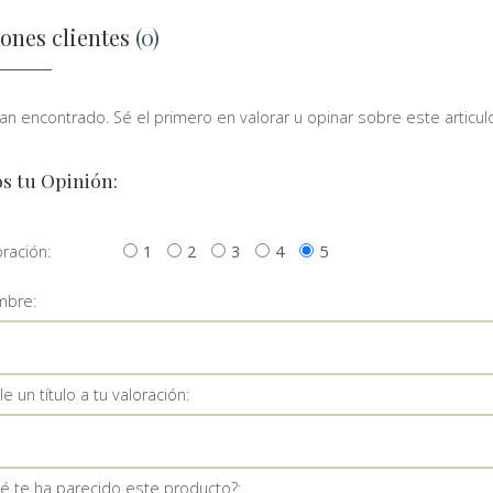
ones clientes
(0)
n encontrado. Sé el primero en valorar u opinar sobre este articulo
s tu Opinión:
oración:
1
2
3
4
5
bre:
e un título a tu valoración:
é te ha parecido este producto?: