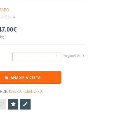
SABO
1-051-14
47.00
do)
:
(Disponibles
1)
AÑADIR A CESTA
 POR:
JOYERÍA FUENTEFRÍA