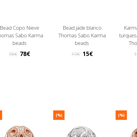
Bead Copo Nieve
Bead jade blanco
Karma
homas Sabo Karma
Thomas Sabo Karma
turques
beads
beads
Th
78
15
98
19
1
(%)
(%)