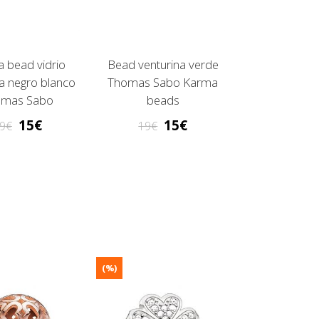
 bead vidrio
Bead venturina verde
a negro blanco
Thomas Sabo Karma
omas Sabo
beads
15
15
9
19
(%)