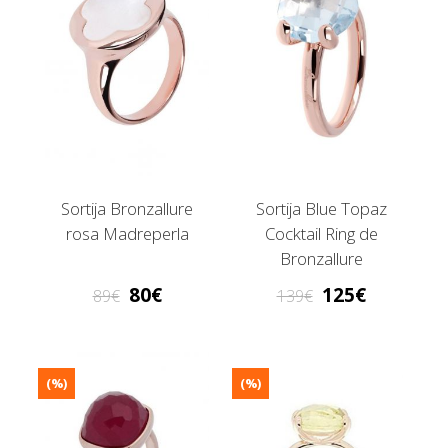
Sortija Bronzallure
Sortija Blue Topaz
rosa Madreperla
Cocktail Ring de
Bronzallure
80
125
89
139
(%)
(%)