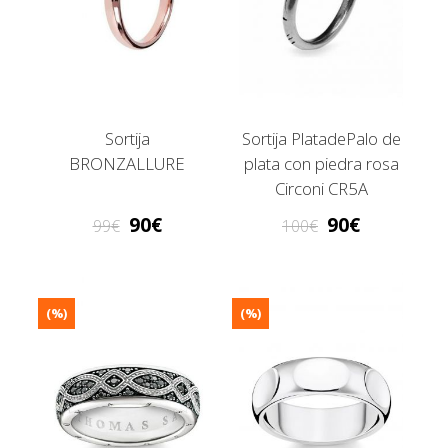
Sortija
Sortija PlatadePalo de
BRONZALLURE
plata con piedra rosa
Circoni CR5A
90
90
99
100
(%)
(%)