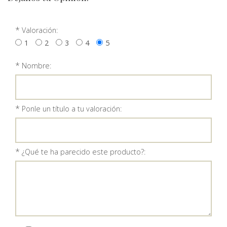
*
Valoración:
1
2
3
4
5
*
Nombre:
*
Ponle un título a tu valoración:
*
¿Qué te ha parecido este producto?: