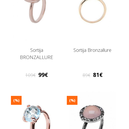
Sortija
Sortija Bronzallure
BRONZALLURE
99
81
109
89
(%)
(%)