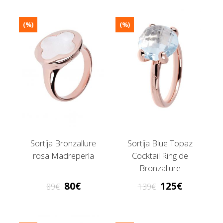
(%)
(%)
Sortija Bronzallure
Sortija Blue Topaz
rosa Madreperla
Cocktail Ring de
Bronzallure
80
125
89
139