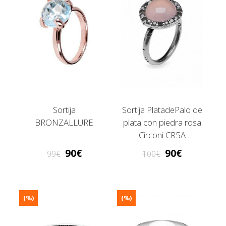
Sortija
Sortija PlatadePalo de
BRONZALLURE
plata con piedra rosa
Circoni CR5A
90
90
99
100
(%)
(%)