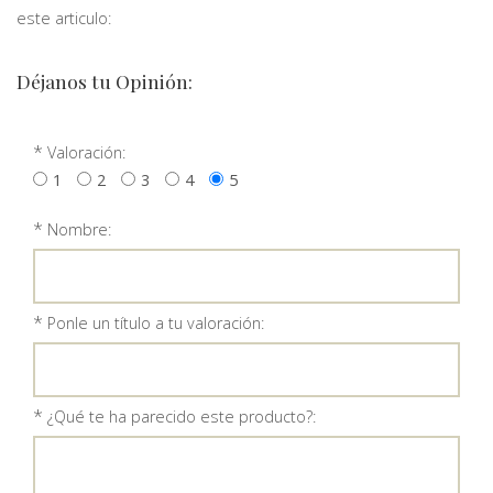
este articulo:
Déjanos tu Opinión:
*
Valoración:
1
2
3
4
5
*
Nombre:
*
Ponle un título a tu valoración:
*
¿Qué te ha parecido este producto?: